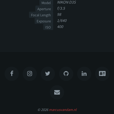
NIKON D3S
Model
f/3.5
Aperture
98
Focal Length
1/640
Exposure
400
ISO
© 2026
marcusvandam.nl