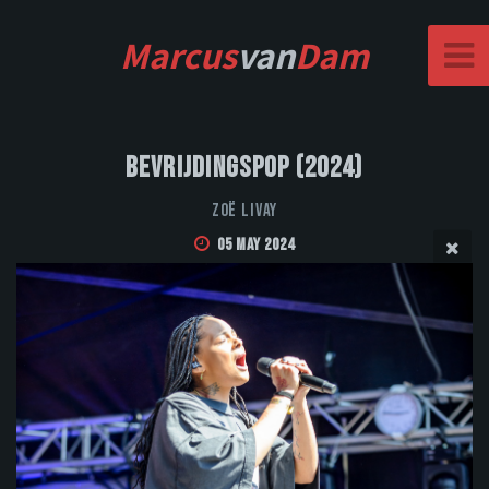
Marcus
van
Dam
Bevrijdingspop (2024)
Zoë Livay
05 May 2024