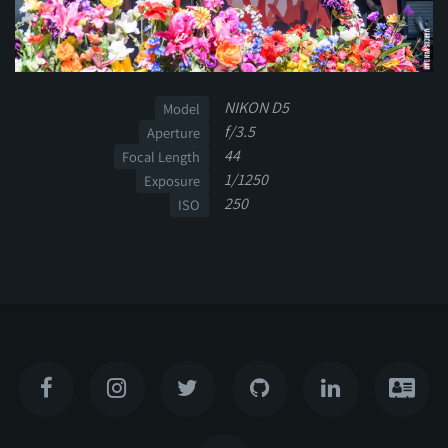
NIKON D5
Model
f/3.5
Aperture
44
Focal Length
1/1250
Exposure
250
ISO