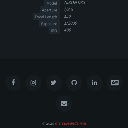
NIKON D3S
Model
f/3.5
Aperture
150
Focal Length
1/2000
Exposure
400
ISO
© 2026
marcusvandam.nl