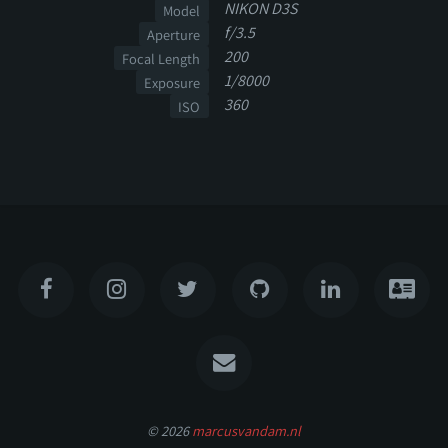
NIKON D3S
Model
f/3.5
Aperture
200
Focal Length
1/8000
Exposure
360
ISO
© 2026
marcusvandam.nl