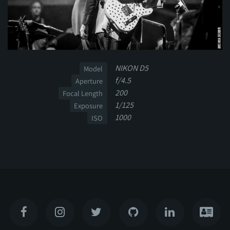
NIKON D5
Model
f/4.5
Aperture
200
Focal Length
1/125
Exposure
1000
ISO