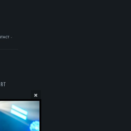
NTACT
ert