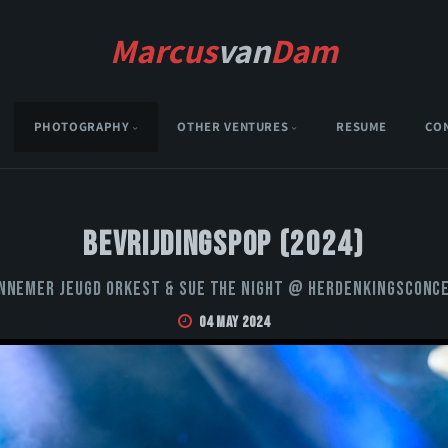
Marcus
van
Dam
PHOTOGRAPHY
OTHER VENTURES
RESUME
CO
Bevrijdingspop (2024)
nnemer Jeugd Orkest & Sue the Night @ Herdenkingsconc
04 May 2024