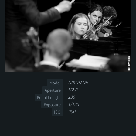
NIKON D5
Model
f/2.8
Aperture
135
Focal Length
1/125
Exposure
900
ISO