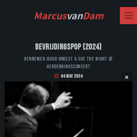
Marcus
van
Dam
Bevrijdingspop (2024)
Kennemer Jeugd Orkest & Sue the Night @
Herdenkingsconcert
04 May 2024