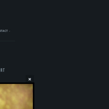
NTACT
ert