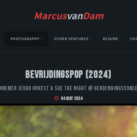
Marcus
van
Dam
PHOTOGRAPHY
OTHER VENTURES
RESUME
CO
Bevrijdingspop (2024)
nnemer Jeugd Orkest & Sue the Night @ Herdenkingsconc
04 May 2024