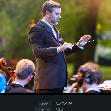
NIKON D5
Model
f/3.2
Aperture