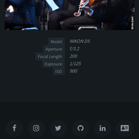
NIKON D5
Model
f/3.2
Aperture
200
Focal Length
1/125
Exposure
900
ISO