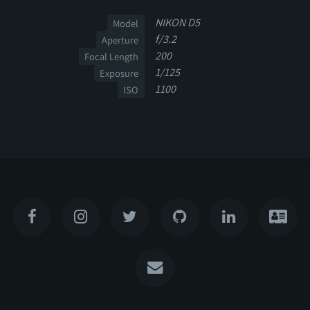
NIKON D5
Model
f/3.2
Aperture
200
Focal Length
1/125
Exposure
1100
ISO