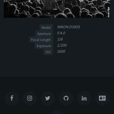
NIKON D300S
Model
f/4.0
Aperture
116
Focal Length
1/200
Exposure
1600
ISO