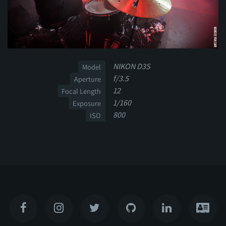
NIKON D3S
Model
f/3.5
Aperture
12
Focal Length
1/160
Exposure
800
ISO