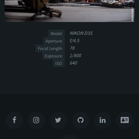
NIKON D3S
Model
f/4.5
Aperture
78
Focal Length
1/800
Exposure
640
ISO