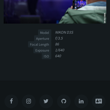
NIKON D3S
Model
f/3.5
Aperture
86
Focal Length
1/640
Exposure
640
ISO