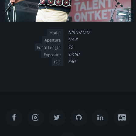
NIKON D3S
Model
f/4.5
Aperture
70
Focal Length
1/400
Exposure
640
ISO