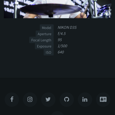
NIKON D3S
Model
f/4.5
Aperture
95
Focal Length
1/500
Exposure
640
ISO