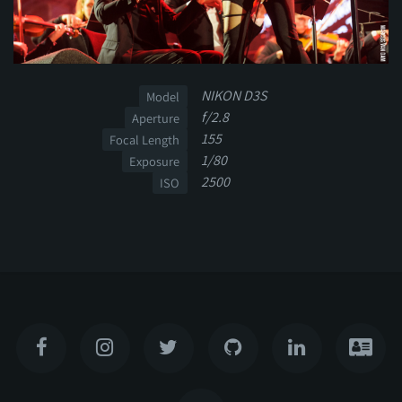
NIKON D3S
Model
f/2.8
Aperture
155
Focal Length
1/80
Exposure
2500
ISO