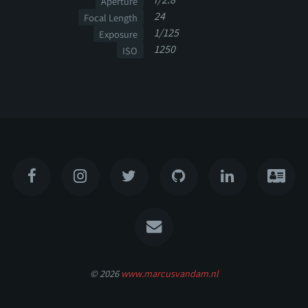
Aperture
24
Focal Length
1/125
Exposure
1250
ISO
© 2026
www.marcusvandam.nl