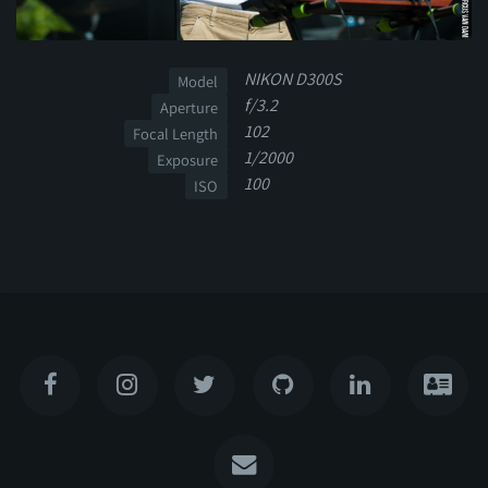
NIKON D300S
Model
f/3.2
Aperture
102
Focal Length
1/2000
Exposure
100
ISO