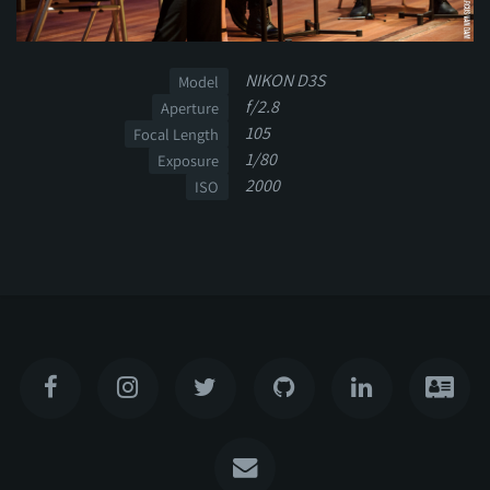
NIKON D3S
Model
f/2.8
Aperture
105
Focal Length
1/80
Exposure
2000
ISO