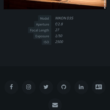
NIKON D3S
Model
f/2.8
Aperture
27
Focal Length
1/50
Exposure
2500
ISO