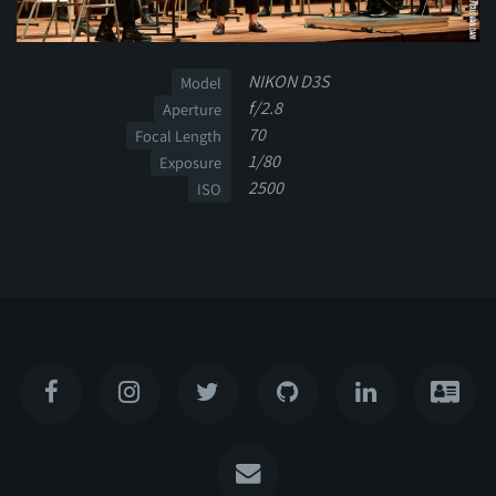
NIKON D3S
Model
f/2.8
Aperture
70
Focal Length
1/80
Exposure
2500
ISO