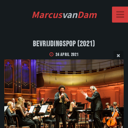
Marcus
van
Dam
Bevrijdingspop (2021)
24 April 2021