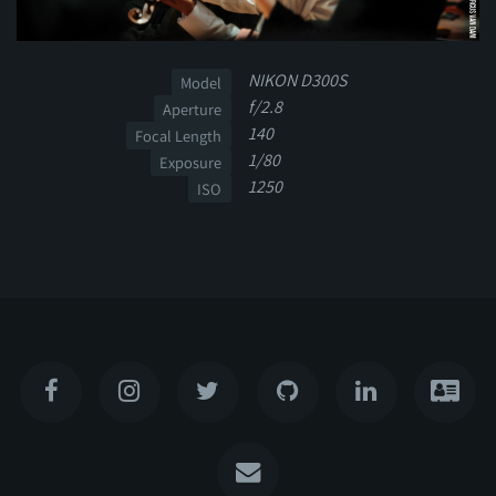
NIKON D300S
Model
f/2.8
Aperture
140
Focal Length
1/80
Exposure
1250
ISO